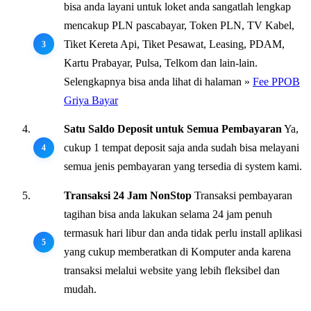
bisa anda layani untuk loket anda sangatlah lengkap
mencakup PLN pascabayar, Token PLN, TV Kabel,
Tiket Kereta Api, Tiket Pesawat, Leasing, PDAM,
Kartu Prabayar, Pulsa, Telkom dan lain-lain.
Selengkapnya bisa anda lihat di halaman »
Fee PPOB
Griya Bayar
Satu Saldo Deposit untuk Semua Pembayaran
Ya,
cukup 1 tempat deposit saja anda sudah bisa melayani
semua jenis pembayaran yang tersedia di system kami.
Transaksi 24 Jam NonStop
Transaksi pembayaran
tagihan bisa anda lakukan selama 24 jam penuh
termasuk hari libur dan anda tidak perlu install aplikasi
yang cukup memberatkan di Komputer anda karena
transaksi melalui website yang lebih fleksibel dan
mudah.