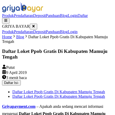
Produk
Pendaftaran
Deposit
Panduan
Blog
Login
Daftar
GRIYA BAYAR
Produk
Pendaftaran
Deposit
Panduan
Blog
Login
Home
Blog
Daftar Loket Ppob Gratis Di Kabupaten Mamuju
Tengah
Daftar Loket Ppob Gratis Di Kabupaten Mamuju
Tengah
Putut
9 April 2019
3
menit baca
Daftar Isi
-
Daftar Loket Ppob Gratis Di Kabupaten Mamuju Tengah
Daftar Loket Ppob Gratis Di Kabupaten Mamuju Tengah
Griyapayment.com
– Apakah anda sedang mencari informasi
mengenai
Daftar Loket Ppob Gratis Di Kabupaten Mamuju