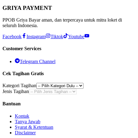
GRIYA PAYMENT
PPOB Griya Bayar aman, dan terpercaya untuk mitra loket di
seluruh Indonesia.
Facebook
Instagram
Tiktok
Youtube
Customer Services
Telegram Channel
Cek Tagihan Gratis
Kategori Tagihan
Jenis Tagihan
Bantuan
Kontak
Tanya Jawab
Syarat & Ketentuan
Disclaimer