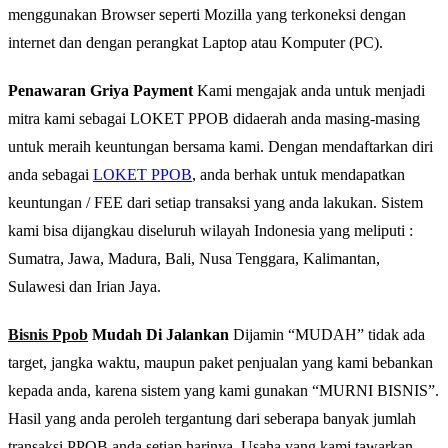
menggunakan Browser seperti Mozilla yang terkoneksi dengan
internet dan dengan perangkat Laptop atau Komputer (PC).
Penawaran Griya Payment
Kami mengajak anda untuk menjadi
mitra kami sebagai LOKET PPOB didaerah anda masing-masing
untuk meraih keuntungan bersama kami. Dengan mendaftarkan diri
anda sebagai
LOKET PPOB
, anda berhak untuk mendapatkan
keuntungan / FEE dari setiap transaksi yang anda lakukan. Sistem
kami bisa dijangkau diseluruh wilayah Indonesia yang meliputi :
Sumatra, Jawa, Madura, Bali, Nusa Tenggara, Kalimantan,
Sulawesi dan Irian Jaya.
Bisnis Ppob
Mudah Di Jalankan
Dijamin “MUDAH” tidak ada
target, jangka waktu, maupun paket penjualan yang kami bebankan
kepada anda, karena sistem yang kami gunakan “MURNI BISNIS”.
Hasil yang anda peroleh tergantung dari seberapa banyak jumlah
transaksi PPOB anda setiap harinya. Usaha yang kami tawarkan