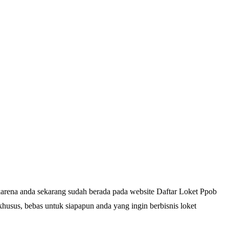
arena anda sekarang sudah berada pada website Daftar Loket Ppob
sus, bebas untuk siapapun anda yang ingin berbisnis loket