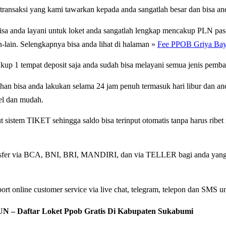
 transaksi yang kami tawarkan kepada anda sangatlah besar dan bisa a
sa anda layani untuk loket anda sangatlah lengkap mencakup PLN pas
-lain. Selengkapnya bisa anda lihat di halaman »
Fee PPOB Griya Bay
kup 1 tempat deposit saja anda sudah bisa melayani semua jenis pemba
an bisa anda lakukan selama 24 jam penuh termasuk hari libur dan and
bel dan mudah.
sistem TIKET sehingga saldo bisa terinput otomatis tanpa harus ribet
ansfer via BCA, BNI, BRI, MANDIRI, dan via TELLER bagi anda yang t
t online customer service via live chat, telegram, telepon dan SMS u
aftar Loket Ppob Gratis Di Kabupaten Sukabumi