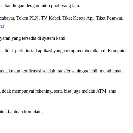
nda bandingan dengan mitra ppob yang lain.
cabayar, Token PLN, TV Kabel, Tiket Kereta Api, Tiket Pesawat,
ar
yaran yang tersedia di system kami.
a tidak perlu install aplikasi yang cukup memberatkan di Komputer
 melakukan konfirmasi setelah transfer sehingga lebih menghemat
idak mempunyai rekening, serta bisa juga melalui ATM, sms
ntuk bantuan komplain.