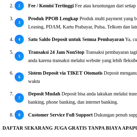
Fee / Komisi Tertinggi
Fee atau keuntungan dari setiap
Produk PPOB Lengkap
Produk multi payment yang bi
Leasing, PDAM, Kartu Prabayar, Pulsa, Telkom dan lain
Satu Saldo Deposit untuk Semua Pembayaran
Ya, cu
Transaksi 24 Jam NonStop
Transaksi pembayaran tagih
anda karena transaksi melalui website yang lebih fleksi
Sistem Deposit via TIKET Otomatis
Deposit menganut 
waktu
Deposit Mudah
Deposit bisa anda lakukan melalui tr
banking, phone banking, dan internet banking.
Customer Service Full Support
Dukungan penuh suppor
DAFTAR SEKARANG JUGA GRATIS TANPA BIAYA APAPUN – D