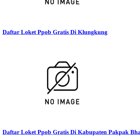
Daftar Loket Ppob Gratis Di Klungkung
Daftar Loket Ppob Gratis Di Kabupaten Pakpak Bha