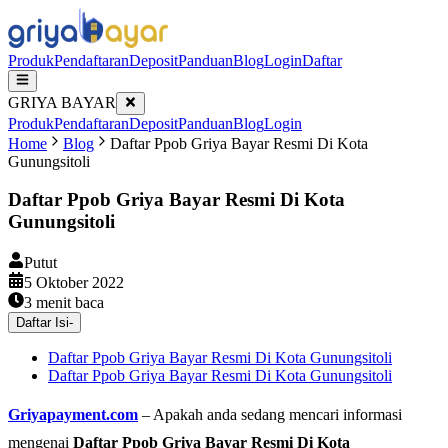
Produk
Pendaftaran
Deposit
Panduan
Blog
Login
Daftar
GRIYA BAYAR
Produk
Pendaftaran
Deposit
Panduan
Blog
Login
Home
Blog
Daftar Ppob Griya Bayar Resmi Di Kota
Gunungsitoli
Daftar Ppob Griya Bayar Resmi Di Kota
Gunungsitoli
Putut
5 Oktober 2022
3
menit baca
Daftar Isi
-
Daftar Ppob Griya Bayar Resmi Di Kota Gunungsitoli
Daftar Ppob Griya Bayar Resmi Di Kota Gunungsitoli
Griyapayment.com
– Apakah anda sedang mencari informasi
mengenai
Daftar Ppob Griya Bayar Resmi Di Kota