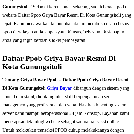
Gunungsitoli
? Selamat karena anda sekarang sudah berada pada
website Daftar Ppob Griya Bayar Resmi Di Kota Gunungsitoli yang
tepat. Kami menawarkan kemudahan dalam membuka usaha bisnis
ppob di wilayah anda tanpa syarat khusus, bebas untuk siapapun
anda yang ingin berbisnis loket pembayaran.
Daftar Ppob Griya Bayar Resmi Di
Kota Gunungsitoli
Tentang Griya Bayar Ppob – Daftar Ppob Griya Bayar Resmi
Di Kota Gunungsitoli
Griya Bayar
dibangun dengan sistem yang
handal dan stabil, didukung oleh staff berpengalaman serta
managemen yang profesional dan yang tidak kalah penting sistem
server kami mampu beroperasional 24 jam Nonstop. Layanan kami
menerapkan teknologi website sebagai sarana transaksi online.
Untuk melakukan transaksi PPOB cukup melakukannya dengan