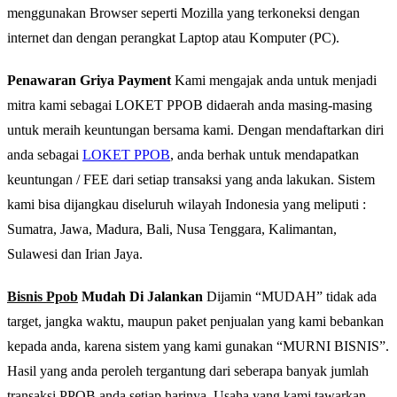
menggunakan Browser seperti Mozilla yang terkoneksi dengan
internet dan dengan perangkat Laptop atau Komputer (PC).
Penawaran Griya Payment
Kami mengajak anda untuk menjadi
mitra kami sebagai LOKET PPOB didaerah anda masing-masing
untuk meraih keuntungan bersama kami. Dengan mendaftarkan diri
anda sebagai
LOKET PPOB
, anda berhak untuk mendapatkan
keuntungan / FEE dari setiap transaksi yang anda lakukan. Sistem
kami bisa dijangkau diseluruh wilayah Indonesia yang meliputi :
Sumatra, Jawa, Madura, Bali, Nusa Tenggara, Kalimantan,
Sulawesi dan Irian Jaya.
Bisnis Ppob
Mudah Di Jalankan
Dijamin “MUDAH” tidak ada
target, jangka waktu, maupun paket penjualan yang kami bebankan
kepada anda, karena sistem yang kami gunakan “MURNI BISNIS”.
Hasil yang anda peroleh tergantung dari seberapa banyak jumlah
transaksi PPOB anda setiap harinya. Usaha yang kami tawarkan