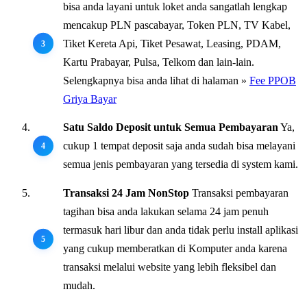
bisa anda layani untuk loket anda sangatlah lengkap
mencakup PLN pascabayar, Token PLN, TV Kabel,
Tiket Kereta Api, Tiket Pesawat, Leasing, PDAM,
Kartu Prabayar, Pulsa, Telkom dan lain-lain.
Selengkapnya bisa anda lihat di halaman »
Fee PPOB
Griya Bayar
Satu Saldo Deposit untuk Semua Pembayaran
Ya,
cukup 1 tempat deposit saja anda sudah bisa melayani
semua jenis pembayaran yang tersedia di system kami.
Transaksi 24 Jam NonStop
Transaksi pembayaran
tagihan bisa anda lakukan selama 24 jam penuh
termasuk hari libur dan anda tidak perlu install aplikasi
yang cukup memberatkan di Komputer anda karena
transaksi melalui website yang lebih fleksibel dan
mudah.