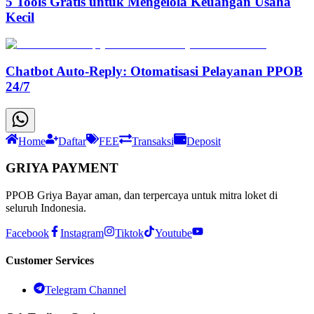
5 Tools Gratis untuk Mengelola Keuangan Usaha
Kecil
Chatbot Auto-Reply: Otomatisasi Pelayanan PPOB
24/7
Home
Daftar
FEE
Transaksi
Deposit
GRIYA PAYMENT
PPOB Griya Bayar aman, dan terpercaya untuk mitra loket di
seluruh Indonesia.
Facebook
Instagram
Tiktok
Youtube
Customer Services
Telegram Channel