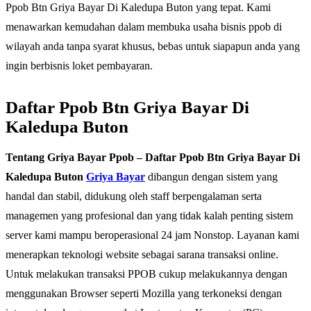
Ppob Btn Griya Bayar Di Kaledupa Buton yang tepat. Kami
menawarkan kemudahan dalam membuka usaha bisnis ppob di
wilayah anda tanpa syarat khusus, bebas untuk siapapun anda yang
ingin berbisnis loket pembayaran.
Daftar Ppob Btn Griya Bayar Di
Kaledupa Buton
Tentang Griya Bayar Ppob – Daftar Ppob Btn Griya Bayar Di
Kaledupa Buton
Griya Bayar
dibangun dengan sistem yang
handal dan stabil, didukung oleh staff berpengalaman serta
managemen yang profesional dan yang tidak kalah penting sistem
server kami mampu beroperasional 24 jam Nonstop. Layanan kami
menerapkan teknologi website sebagai sarana transaksi online.
Untuk melakukan transaksi PPOB cukup melakukannya dengan
menggunakan Browser seperti Mozilla yang terkoneksi dengan