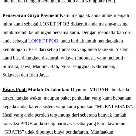
internet dan dengan perangkat Laptop atau Komputer (PC).
Penawaran Griya Payment
Kami mengajak anda untuk menjadi
mitra kami sebagai LOKET PPOB didaerah anda masing-masing
untuk meraih keuntungan bersama kami. Dengan mendaftarkan diri
anda sebagai
LOKET PPOB
, anda berhak untuk mendapatkan
keuntungan / FEE dari setiap transaksi yang anda lakukan. Sistem
kami bisa dijangkau diseluruh wilayah Indonesia yang meliputi :
Sumatra, Jawa, Madura, Bali, Nusa Tenggara, Kalimantan,
Sulawesi dan Irian Jaya.
Bisnis Ppob
Mudah Di Jalankan
Dijamin “MUDAH” tidak ada
target, jangka waktu, maupun paket penjualan yang kami bebankan
kepada anda, karena sistem yang kami gunakan “MURNI BISNIS”.
Hasil yang anda peroleh tergantung dari seberapa banyak jumlah
transaksi PPOB anda setiap harinya. Usaha yang kami tawarkan
“GRATIS” tidak dipungut biaya pendaftaran. Manfaatkan