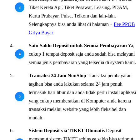
Tiket Kereta Api, Tiket Pesawat, Leasing, PDAM,
Kartu Prabayar, Pulsa, Telkom dan lain-lain.
Selengkapnya bisa anda lihat di halaman »
Fee PPOB
Griya Bayar
Satu Saldo Deposit untuk Semua Pembayaran
Ya,
cukup 1 tempat deposit saja anda sudah bisa melayani
semua jenis pembayaran yang tersedia di system kami.
Transaksi 24 Jam NonStop
Transaksi pembayaran
tagihan bisa anda lakukan selama 24 jam penuh
termasuk hari libur dan anda tidak perlu install aplikasi
yang cukup memberatkan di Komputer anda karena
transaksi melalui website yang lebih fleksibel dan
mudah.
Sistem Deposit via TIKET Otomatis
Deposit
menganut sistem TIKET sehingga saldo bisa terinput